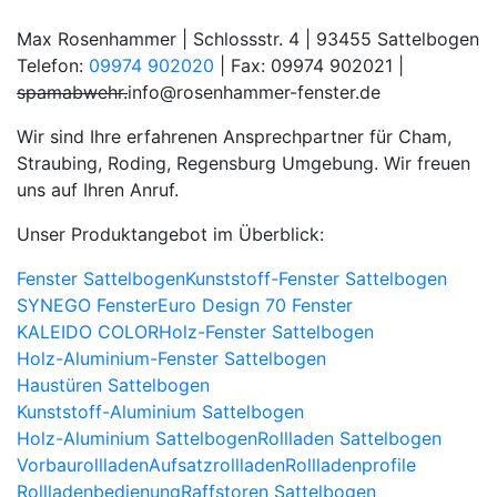
Max Rosenhammer | Schlossstr. 4 | 93455 Sattelbogen
Telefon:
09974 902020
| Fax: 09974 902021 |
spamabwehr.
info@rosenhammer-fenster.de
Wir sind Ihre erfahrenen Ansprechpartner für Cham,
Straubing, Roding, Regensburg Umgebung. Wir freuen
uns auf Ihren Anruf.
Unser Produktangebot im Überblick:
Fenster Sattelbogen
Kunststoff-Fenster Sattelbogen
SYNEGO Fenster
Euro Design 70 Fenster
KALEIDO COLOR
Holz-Fenster Sattelbogen
Holz-Aluminium-Fenster Sattelbogen
Haustüren Sattelbogen
Kunststoff-Aluminium Sattelbogen
Holz-Aluminium Sattelbogen
Rollladen Sattelbogen
Vorbaurollladen
Aufsatzrollladen
Rollladenprofile
Rollladenbedienung
Raffstoren Sattelbogen