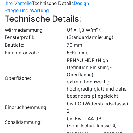
Ihre Vorteile
Technische Details
Design
Pflege und Wartung
Technische Details:
Wärmedämmung
U
f
= 1,3 W/m²K
Fensterprofil:
(Standardarmierung)
Bautiefe:
70 mm
Kammeranzahl:
5-Kammer
REHAU HDF (High
Definition Finishing-
Oberfläche):
Oberfläche:
extrem hochwertig,
hochgradig glatt und daher
besonders pflegeleicht
bis RC (Widerstandsklasse)
Einbruchhemmung:
2
bis R
w
= 44 dB
Schalldämmung:
(Schallschutzklasse 4)