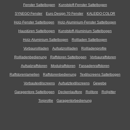
Fenster Sattelbogen
Kunststoff-Fenster Sattelbogen
SYNEGO Fenster
Euro Design 70 Fenster
KALEIDO COLOR
Holz-Fenster Sattelbogen
Holz-Aluminium-Fenster Sattelbogen
Haustüren Sattelbogen
Kunststoff-Aluminium Sattelbogen
Holz-Aluminium Sattelbogen
Rollladen Sattelbogen
Vorbaurollladen
Aufsatzrollladen
Rollladenprofile
Rollladenbedienung
Raffstoren Sattelbogen
Vorbauraffstoren
Aufsatzraffstoren
Modulraffstoren
Fassadenraffstoren
Raffstorenlamellen
Raffstorenbedienung
Textilscreens Sattelbogen
Vorbautextilscreens
Aufsatztextilscreens
Gewebe
Garagentore Sattelbogen
Deckenlauftore
Rolltore
Rollgitter
Torprofile
Garagentorbedienung