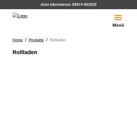
Jetzt informieren:
09974 902020
Toggle na
Menü
/
/
Home
Produkte
Rollladen
Rollladen