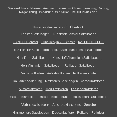
Wir sind Ihre erfahrenen Ansprechpartner für Cham, Straubing, Roding,
Regensburg Umgebung. Wir freuen uns auf Ihren Anruf.
Unser Produktangebot im Überblick:
Fenster Sattelbogen
Kunststoff-Fenster Sattelbogen
SYNEGO Fenster
Euro Design 70 Fenster
KALEIDO COLOR
Holz-Fenster Sattelbogen
Holz-Aluminium-Fenster Sattelbogen
Haustüren Sattelbogen
Kunststoff-Aluminium Sattelbogen
Holz-Aluminium Sattelbogen
Rollladen Sattelbogen
Vorbaurollladen
Aufsatzrollladen
Rollladenprofile
Rollladenbedienung
Raffstoren Sattelbogen
Vorbauraffstoren
Aufsatzraffstoren
Modulraffstoren
Fassadenraffstoren
Raffstorenlamellen
Raffstorenbedienung
Textilscreens Sattelbogen
Vorbautextilscreens
Aufsatztextilscreens
Gewebe
Garagentore Sattelbogen
Deckenlauftore
Rolltore
Rollgitter