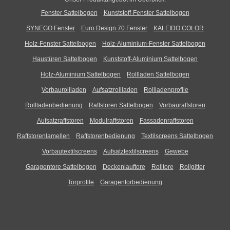
Fenster Sattelbogen
Kunststoff-Fenster Sattelbogen
SYNEGO Fenster
Euro Design 70 Fenster
KALEIDO COLOR
Holz-Fenster Sattelbogen
Holz-Aluminium-Fenster Sattelbogen
Haustüren Sattelbogen
Kunststoff-Aluminium Sattelbogen
Holz-Aluminium Sattelbogen
Rollladen Sattelbogen
Vorbaurollladen
Aufsatzrollladen
Rollladenprofile
Rollladenbedienung
Raffstoren Sattelbogen
Vorbauraffstoren
Aufsatzraffstoren
Modulraffstoren
Fassadenraffstoren
Raffstorenlamellen
Raffstorenbedienung
Textilscreens Sattelbogen
Vorbautextilscreens
Aufsatztextilscreens
Gewebe
Garagentore Sattelbogen
Deckenlauftore
Rolltore
Rollgitter
Torprofile
Garagentorbedienung