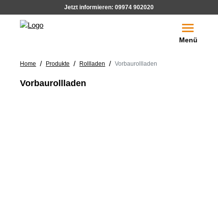
Jetzt informieren:
09974 902020
Toggle na
Menü
/
/
/
Home
Produkte
Rollladen
Vorbaurollladen
Vorbaurollladen