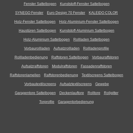
Fenster Sattelbogen
Kunststoff-Fenster Sattelbogen
SYNEGO Fenster
Euro Design 70 Fenster
KALEIDO COLOR
Holz-Fenster Sattelbogen
Holz-Aluminium-Fenster Sattelbogen
Haustüren Sattelbogen
Kunststoff-Aluminium Sattelbogen
Holz-Aluminium Sattelbogen
Rollladen Sattelbogen
Vorbaurollladen
Aufsatzrollladen
Rollladenprofile
Rollladenbedienung
Raffstoren Sattelbogen
Vorbauraffstoren
Aufsatzraffstoren
Modulraffstoren
Fassadenraffstoren
Raffstorenlamellen
Raffstorenbedienung
Textilscreens Sattelbogen
Vorbautextilscreens
Aufsatztextilscreens
Gewebe
Garagentore Sattelbogen
Deckenlauftore
Rolltore
Rollgitter
Torprofile
Garagentorbedienung